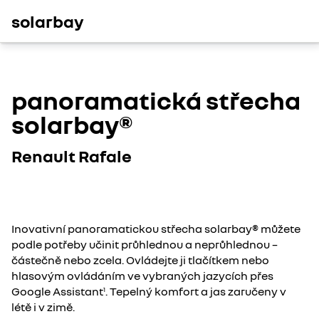
solarbay
panoramatická střecha
solarbay®​
Renault Rafale
Inovativní panoramatickou střecha solarbay®​ můžete
podle potřeby učinit průhlednou a neprůhlednou –
částečně nebo zcela. Ovládejte ji tlačítkem nebo
hlasovým ovládáním ve vybraných jazycích přes
Google Assistant
. Tepelný komfort a jas zaručeny v
1
létě i v zimě.