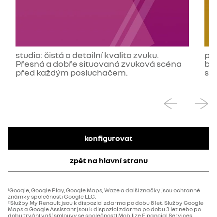
studio: čistá a detailní kvalita zvuku.
pod
Přesná a dobře situovaná zvuková scéna
be
před každým posluchačem.
scé
konfigurovat
zpět na hlavní stranu
Google, Google Play, Google Maps, Waze a další značky jsou ochranné
1
známky společnosti Google LLC.
Služby My Renault jsou k dispozici zdarma po dobu 8 let. Služby Google
2
Maps a Google Assistant jsou k dispozici zdarma po dobu 3 let nebo po
dobu trvání vaší smlouvy se společností Mobilize Financial Services