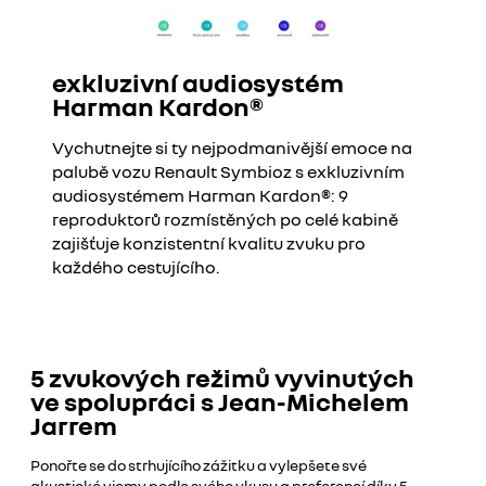
exkluzivní audiosystém
Harman Kardon®
Vychutnejte si ty nejpodmanivější emoce na
palubě vozu Renault Symbioz s exkluzivním
audiosystémem Harman Kardon®: 9
reproduktorů rozmístěných po celé kabině
zajišťuje konzistentní kvalitu zvuku pro
každého cestujícího.​
5 zvukových režimů vyvinutých
ve spolupráci s Jean-Michelem
Jarrem
Ponořte se do strhujícího zážitku a vylepšete své
akustické vjemy podle svého vkusu a preferencí díky 5