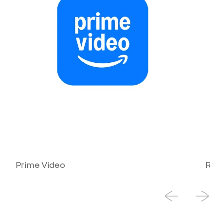
Prime Video
Ra