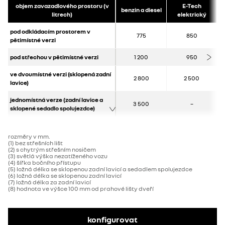
objem zavazadlového prostoru (v
E-Tech
benzin a diesel
litrech)
elektrický
pod odkládacím prostorem v
775
850
pětimístné verzi
pod střechou v pětimístné verzi
1 200
950
ve dvoumístné verzi (sklopená zadní
2 800
2 500
lavice)
jednomístná verze (zadní lavice a
3 500
–
sklopené sedadlo spolujezdce)
rozměry v mm.
(1) bez střešních lišt
(2) s chytrým střešním nosičem
(3) světlá výška nezatíženého vozu
(4) šířka bočního přístupu
(5) ložná délka se sklopenou zadní lavicí a sedadlem spolujezdce
(6) ložná délka se sklopenou zadní lavicí
(7) ložná délka za zadní lavicí
(8) hodnota ve výšce 100 mm od prahové lišty dveří
konfigurovat