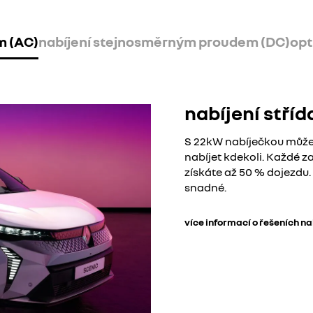
m (AC)
nabíjení stejnosměrným proudem (DC)
opt
nabíjení stří
S 22kW nabíječkou můžet
nabíjet kdekoli. Každé zas
získáte až 50 % dojezdu.
snadné.
více informací o řešeních na