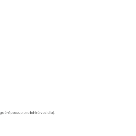
ční postup pro lehká vozidla).