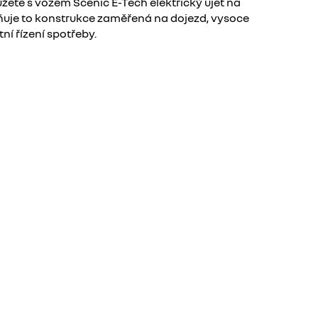
ůžete s vozem Scenic E-Tech elektrický ujet na
ňuje to konstrukce zaměřená na dojezd, vysoce
ní řízení spotřeby.