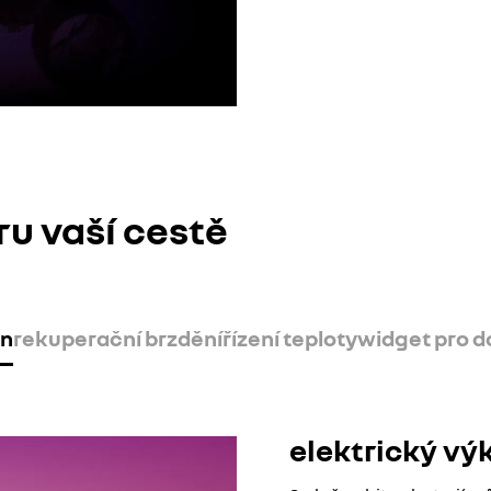
ru vaší cestě
on
rekuperační brzdění
řízení teploty
widget pro d
elektrický vý