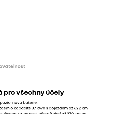
ovatelnost
á pro všechny účely
spozici nová baterie:
ezdem o kapacitě 87 kWh s dojezdem až 622 km
o všechny typy cest, včetně ujetí až 370 km po