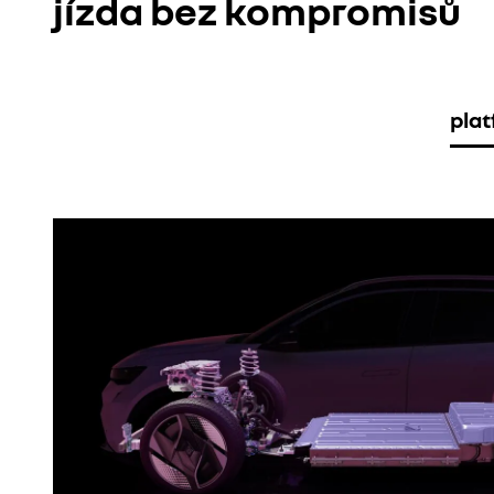
jízda bez kompromisů
pla