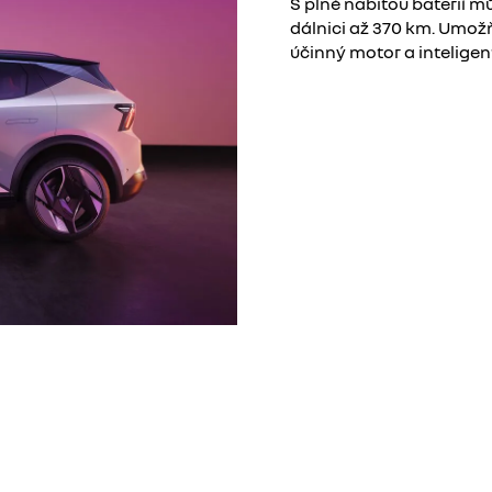
S plně nabitou baterií m
dálnici až 370 km. Umož
účinný motor a inteligent