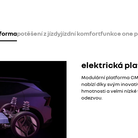
tforma
potěšení z jízdy
jízdní komfort
funkce one p
elektrická pl
Modulární platforma CMF
nabízí díky svým inovat
hmotnosti a velmi nízké 
odezvou.