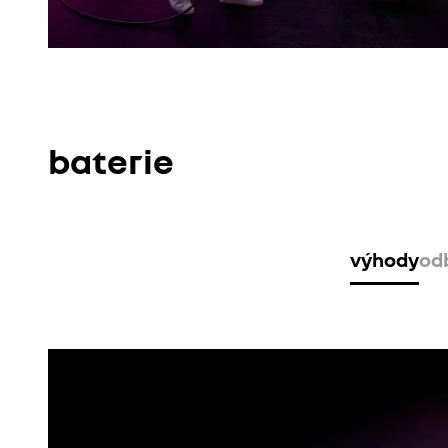
baterie
výhody
odb