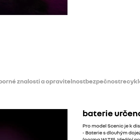
orné znalosti a opravitelnost
bezpečnost
recykl
baterie určen
Pro model Scenic je k di
- Baterie s dlouhým doj
(norma WLTP). Ideální pr