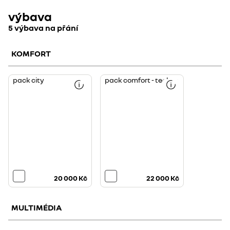
výbava
5 výbava na přání
KOMFORT
pack city
pack comfort - techno
20 000 Kč
22 000 Kč
MULTIMÉDIA