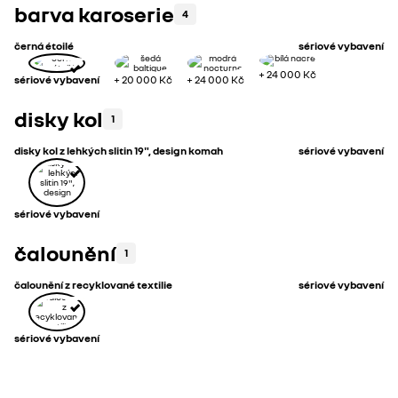
barva karoserie
4
černá étoilé
sériové vybavení
+
24 000 Kč
sériové vybavení
+
20 000 Kč
+
24 000 Kč
disky kol
1
disky kol z lehkých slitin 19", design komah
sériové vybavení
sériové vybavení
čalounění
1
čalounění z recyklované textilie
sériové vybavení
sériové vybavení