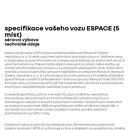
specifikace vašeho vozu
ESPACE (5
míst)
sériová výbava
technické údaje
AKTIVNÍ A PASIVNÍ BEZPEČNOST
Nezávazné ceny s DPH doporučené společností Renault Česká
Objem kapalin
republika, a. s. V ceně vozu není zahrnuta povinná výbava. Veškeré ceny
a údaje jsou pouze informativní a nezavazují žádnou ze smluvních stran k
uzavření smlouvy. Pokud máte zájem zakoupit produkt nebo službu, je
Objem palivové nádrže (l)
55
nutné uzavřít písemnou smlouvu s podpisem jednajících osob. Konkrétní
ABS s rozdělovačem brzdného účinku
nabídku konzultujte vždy se svým nejbližším prodejcem Renault. Renault
Česká republika, a. s. si vyhrazuje právo aktualizovat či změnit příslušné
specifikace vozidel či příslušenství. Smluvní záruka Renault 5 let/150 000
km (dle toho, co nastane dřív) se řídí konkrétními záručními podmínkami,
Karosářské provedení
které jsou neoddělitelnou součástí kupní smlouvy.
systém upozornění na únavu řidiče
Uvedené spotřeby paliva a emise CO
jsou změřeny metodikou
Typ karoserie
SUV
2
stanovenou dle platných právních předpisů vyžadovaných pro
homologaci vozidla a slouží k porovnání vozidel v daných parametrech
za stejných podmínek. Běžná spotřeba se může od těchto údajů lišit v
tlačítko My Safety
závislosti na charakteru jízdy, zatížení vozidla, povětrnostních
Počet dveří
5
podmínkách a profilu trasy.
Ceníková cena je platná za předpokladu, že nenastane podstatná
Řízení
změna okolností. RČR si vyhrazuje právo s ohledem na podstatnou změnu
airbag spolujezdce s možností deaktivace