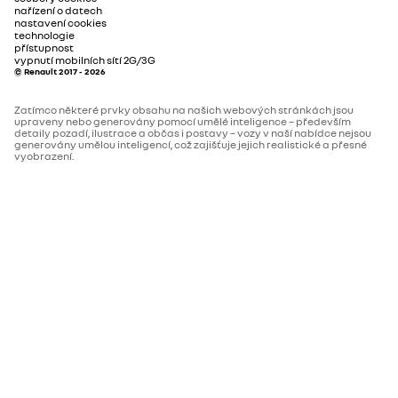
nařízení o datech
Počet rychlostí
6
nastavení cookies
technologie
přístupnost
multikolizní brzda
vypnutí mobilních sítí 2G/3G
Aerodynamika
© Renault 2017 - 2026
Vnější hluk pohybujícího se vozidla
67
Zatímco některé prvky obsahu na našich webových stránkách jsou
active emergency braking system s detekcí chodců a
dB(A)
upraveny nebo generovány pomocí umělé inteligence – především
cyklistů
detaily pozadí, ilustrace a občas i postavy – vozy v naší nabídce nejsou
generovány umělou inteligencí, což zajišťuje jejich realistické a přesné
vyobrazení.
Objem
VIDITELNOST A OSVĚTLENÍ
Maximální objem zavazadlového
1 818 (2 224 l)
prostoru (dm3)
dešťový a světelný senzor
Objem zavazadlového prostoru
581 (692 l) / 777 (943 l)
(dm3)
automatické přepínání dálkových světel
Motor
LED denní svícení
Max. výkon kW (k)
146 (200)