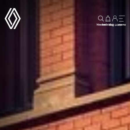
hledat
nabídky
menu
můj účet