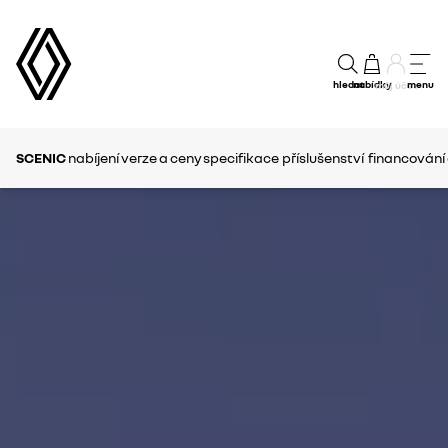
hledat
nabídky
menu
můj účet
SCENIC
nabíjení
verze a ceny
specifikace
příslušenství
financování 