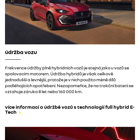
údržba vozu
Frekvence údržby plně hybridních vozů je stejná jako u vozů se
spalovacím motorem. Údržba hybridů je však celkově
jednodušší a levnější, protože je v nich použito méně dílů
podléhajících opotřebení. Nezapomeňte, že na trakční baterii se
vztahuje záruka 8 let nebo 160 000 km.
více informací o údržbě vozů s technologií full hybrid E-
Tech