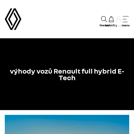
hledat
nabídky
menu
můj účet
výhody vozů Renault full hybrid E-
Tech