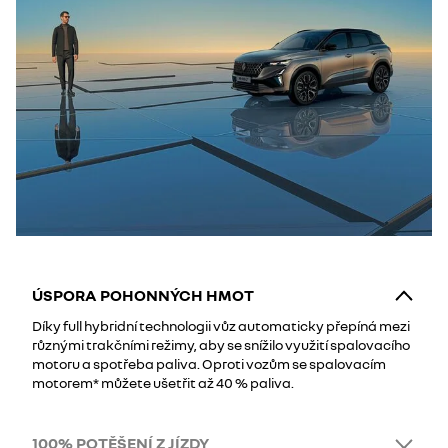
ÚSPORA POHONNÝCH HMOT
Díky full hybridní technologii vůz automaticky přepíná mezi
různými trakčními režimy, aby se snížilo využití spalovacího
motoru a spotřeba paliva. Oproti vozům se spalovacím
motorem* můžete ušetřit až 40 % paliva.
100% POTĚŠENÍ Z JÍZDY​