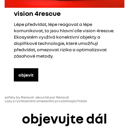
vision 4rescue
Lépe předvídat, lépe reagovat a lépe
komunikovat, to jsou hlavní cíle vision 4rescue.
Ekosystém využívá konektivní objekty a
doplňkové technologie, které umožňují
předvídat, omezovat rizika a optimalizovat
zásahové metody.
objevit
safety by Renault: sécurité par Renault
vozy s rychlostními omezeními pro začínající řidiče
objevujte dál