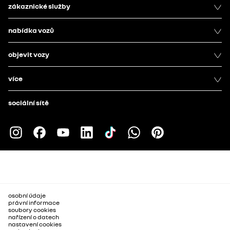
zákaznické služby
nabídka vozů
objevit vozy
více
sociální sítě
osobní údaje
právní informace
soubory cookies
nařízení o datech
nastavení cookies