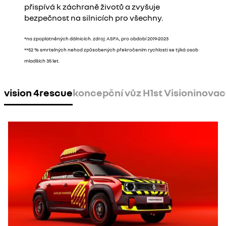
přispívá k záchraně životů a zvyšuje
bezpečnost na silnicích pro všechny.
*na zpoplatněných dálnicích. zdroj: ASFA, pro období 2019-2023
**52 % smrtelných nehod způsobených překročením rychlosti se týká osob
mladších 35 let.
vision 4rescue
koncepční vůz H1st Vision
inova