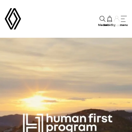
hledat
nabídky
menu
můj účet