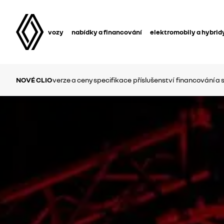
vozy
nabídky a financování
elektromobily a hybrid
NOVÉ CLIO
verze a ceny
specifikace
příslušenství
financování a 