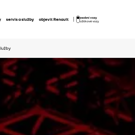
osobní vozy
y
servis a služby
objevit Renault
užitkové vozy
služby