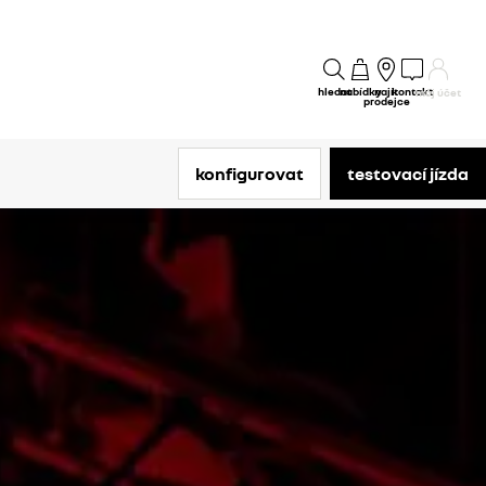
hledat
nabídky
najít
kontakt
můj účet
prodejce
konfigurovat
testovací jízda