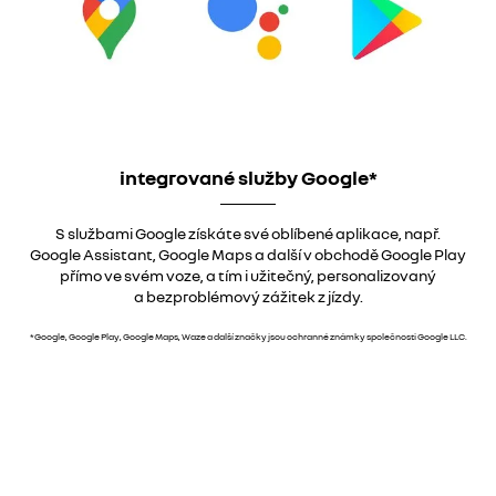
integrované služby Google*
S službami Google získáte své oblíbené aplikace, např.
Google Assistant, Google Maps a další v obchodě Google Play
přímo ve svém voze, a tím i užitečný, personalizovaný
a bezproblémový zážitek z jízdy.
*Google, Google Play, Google Maps, Waze a další značky jsou ochranné známky společnosti Google LLC.