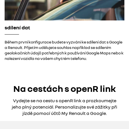
sdílení dat
Během první konfigurace budete vyzváni ke sdílení dat s Google
a Renault. Přijetím udělujete souhlas například se sdílením
geolokačních údajů potřebných k používání Google Maps nebo k
nalezení vozidla na vašem chytrém telefonu.
Na cestách s openR link
Vydejte se na cestu s openR link a prozkoumejte
jeho plný potenciál. Personalizujte své zážitky při
jízdě pomocí účtů My Renault a Google.