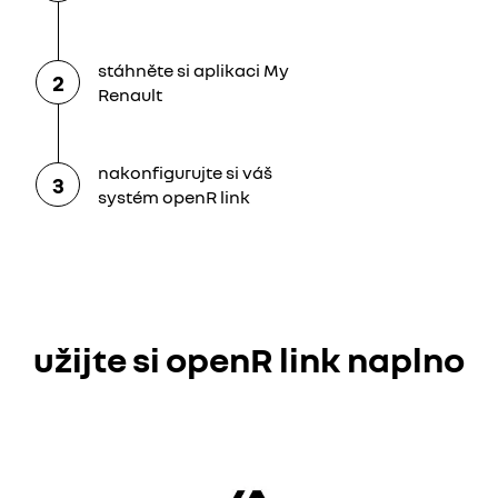
stáhněte si aplikaci My
2
Renault
nakonfigurujte si váš
3
systém openR link
užijte si openR link naplno