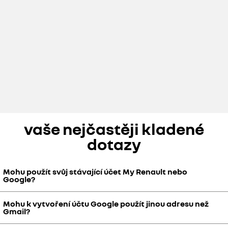
vaše nejčastěji kladené
dotazy
Mohu použít svůj stávající účet My Renault nebo
Google?
Mohu k vytvoření účtu Google použít jinou adresu než
Ano. Při prvním použití openR link jednoduše postupujte podle
Gmail?
pokynů v průvodci konfigurací a propojte své účty My Renault nebo
Google.