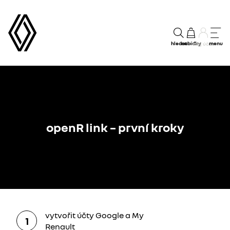
hledat
nabídky
menu
můj účet
openR link – první kroky
vytvořit účty Google a My
1
Renault