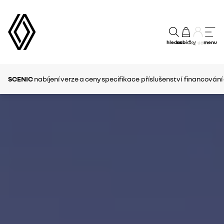
hledat
nabídky
menu
můj účet
SCENIC
nabíjení
verze a ceny
specifikace
příslušenství
financování 